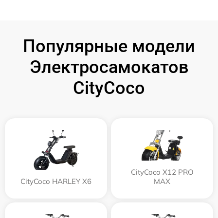
Популярные модели
Электросамокатов
CityCoco
CityCoco X12 PRO
CityCoco HARLEY X6
MAX