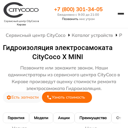
+7 (800) 301-34-05
Ежедневно с 9:00 до 21:00
Позвонить
мне утром
Сервисный центр CityCoco
в
Кирове
Сервисный центр CityCoco
Каталог устройств
Рем
Гидроизоляция электросамоката
CityCoco X MINI
Позвоните или закажите звонок. Наши
администраторы из сервисного центра CityCoco в
Кирове произведут оценку стоимости ремонта
электросамоката Гидроизоляция.
Есть запчасти
Узнать стоимость
Гарантия
Модели
Акции
Преимущества
Отзы