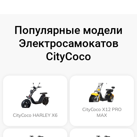
Популярные модели
Электросамокатов
CityCoco
CityCoco X12 PRO
CityCoco HARLEY X6
MAX