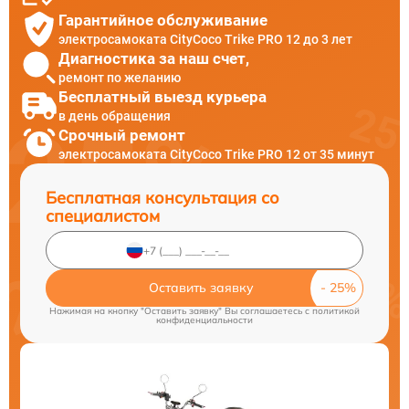
Гарантийное обслуживание
электросамоката CityCoco Trike PRO 12 до 3 лет
Диагностика за наш счет,
ремонт по желанию
Бесплатный выезд курьера
в день обращения
Срочный ремонт
электросамоката CityCoco Trike PRO 12 от 35 минут
Бесплатная консультация со
специалистом
Оставить заявку
Нажимая на кнопку "Оставить заявку" Вы соглашаетесь c
политикой
конфиденциальности