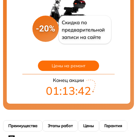
Скидка по
-20%
предварительной
записи на сайте
Цены на ремонт
Конец акции
01:13:39
Преимущества
Этапы работ
Цены
Гарантия
М