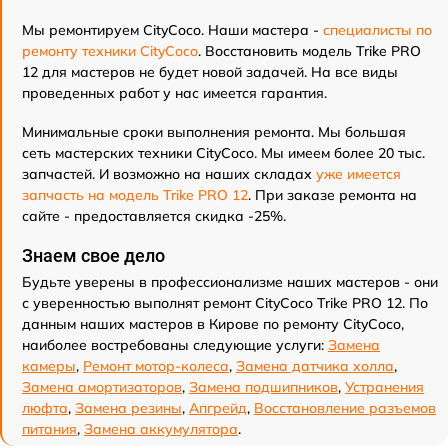
Мы ремонтируем CityCoco. Наши мастера -
специалисты по
ремонту техники CityCoco
. Восстановить модель Trike PRO
12 для мастеров не будет новой задачей. На все виды
проведенных работ у нас имеется гарантия.
Минимальные сроки выполнения ремонта. Мы большая
сеть мастерских техники CityCoco. Мы имеем более 20 тыс.
запчастей. И возможно на наших складах
уже имеется
запчасть на модель Trike PRO 12
. При заказе ремонта на
сайте - предоставляется скидка -25%.
Знаем свое дело
Будьте уверены в профессионализме наших мастеров - они
с уверенностью выполнят ремонт CityCoco Trike PRO 12. По
данным наших мастеров в Кирове по ремонту CityCoco,
наиболее востребованы следующие услуги:
Замена
камеры
,
Ремонт мотор-колеса
,
Замена датчика холла
,
Замена амортизаторов
,
Замена подшипников
,
Устранения
люфта
,
Замена резины
,
Апгрейд
,
Восстановление разъемов
питания
,
Замена аккумулятора
.