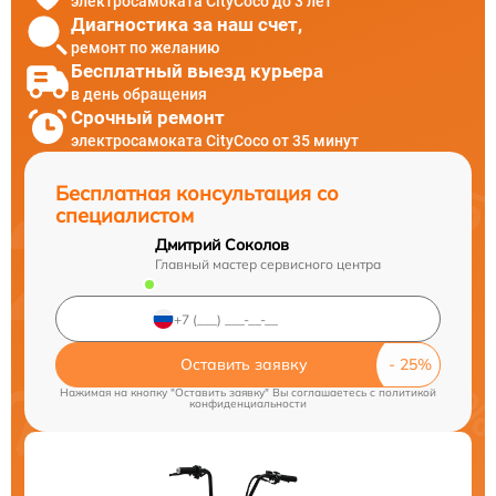
электросамоката CityCoco до 3 лет
Диагностика за наш счет,
ремонт по желанию
Бесплатный выезд курьера
в день обращения
Срочный ремонт
электросамоката CityCoco от 35 минут
Бесплатная консультация со
специалистом
Дмитрий Соколов
Главный мастер сервисного центра
Оставить заявку
Нажимая на кнопку "Оставить заявку" Вы соглашаетесь c
политикой
конфиденциальности